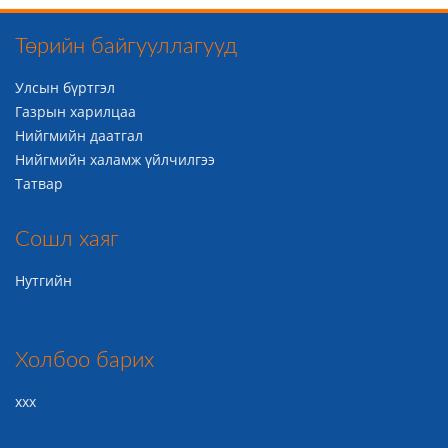
Төрийн байгууллагууд
Улсын бүртгэл
Газрын харилцаа
Нийгмийн даатгал
Нийгмийн халамж үйлчилгээ
Татвар
Сошл хаяг
Нутгийн
Холбоо барих
ххх