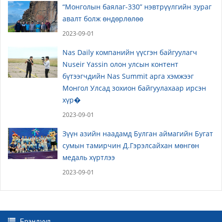
“Монголын баялаг-330” нэвтрүүлгийн зураг
авалт болж өндөрлөлөө
2023-09-01
Nas Daily компанийн үүсгэн байгуулагч
Nuseir Yassin олон улсын контент
бүтээгчдийн Nas Summit арга хэмжээг
Монгол Улсад зохион байгуулахаар ирсэн
хүр�
2023-09-01
Зүүн азийн наадамд Булган аймагийн Бугат
сумын тамирчин Д.Гэрэлсайхан мөнгөн
медаль хүртлээ
2023-09-01