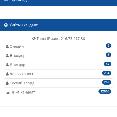
Брэндүүд
Сайтын хандалт
Таны IP хаяг: 216.73.217.86
2
Онлайн
5
Өнөөдөр
87
Өчигдөр
234
Долоо хоногт
263
Сүүлийн сард
12066
Нийт хандалт