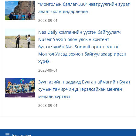
“Монголын баялаг-330” нэвтрүүлгийн зураг
авалт болж өндөрлөлөө
2023-09-01
Nas Daily компанийн үүсгэн байгуулагч
Nuseir Yassin олон улсын контент
бүтээгчдийн Nas Summit арга хэмжээг
Монгол Улсад зохион байгуулахаар ирсэн
хүр�
2023-09-01
Зүүн азийн наадамд Булган аймагийн Бугат
сумын тамирчин Д.Гэрэлсайхан мөнгөн
медаль хүртлээ
2023-09-01