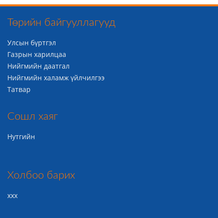
Төрийн байгууллагууд
Улсын бүртгэл
Газрын харилцаа
Нийгмийн даатгал
Нийгмийн халамж үйлчилгээ
Татвар
Сошл хаяг
Нутгийн
Холбоо барих
ххх