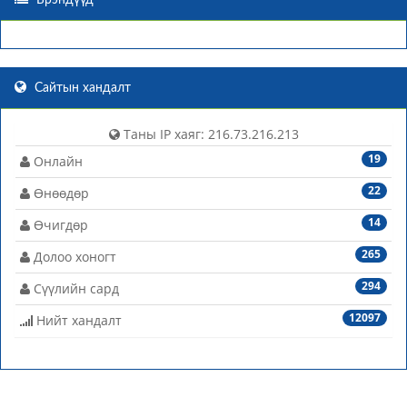
Брэндүүд
Сайтын хандалт
Таны IP хаяг: 216.73.216.213
19
Онлайн
22
Өнөөдөр
14
Өчигдөр
265
Долоо хоногт
294
Сүүлийн сард
12097
Нийт хандалт