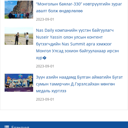
“Монголын баялаг-330” нэвтрүүлгийн зураг
авалт болж өндөрлөлөө
2023-09-01
Nas Daily компанийн үүсгэн байгуулагч
Nuseir Yassin олон улсын контент
бүтээгчдийн Nas Summit арга хэмжээг
Монгол Улсад зохион байгуулахаар ирсэн
хүр�
2023-09-01
Зүүн азийн наадамд Булган аймагийн Бугат
сумын тамирчин Д.Гэрэлсайхан мөнгөн
медаль хүртлээ
2023-09-01