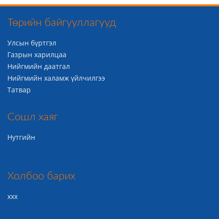
Төрийн байгууллагууд
Улсын бүртгэл
Газрын харилцаа
Нийгмийн даатгал
Нийгмийн халамж үйлчилгээ
Татвар
Сошл хаяг
Нутгийн
Холбоо барих
ххх