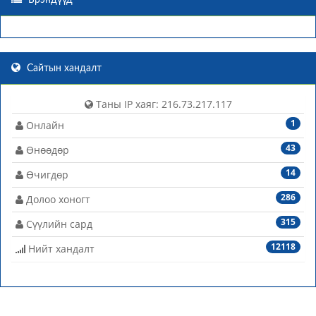
Брэндүүд
Сайтын хандалт
Таны IP хаяг: 216.73.217.117
1
Онлайн
43
Өнөөдөр
14
Өчигдөр
286
Долоо хоногт
315
Сүүлийн сард
12118
Нийт хандалт