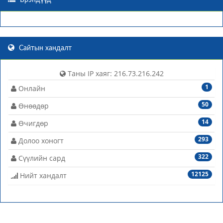
Брэндүүд
Сайтын хандалт
Таны IP хаяг: 216.73.216.242
1
Онлайн
50
Өнөөдөр
14
Өчигдөр
293
Долоо хоногт
322
Сүүлийн сард
12125
Нийт хандалт