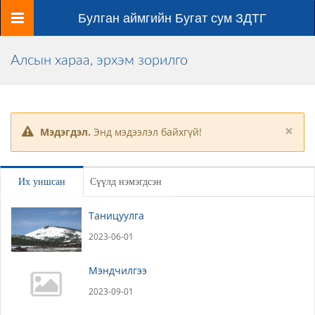
Цэс
Булган аймгийн Бугат сум ЗДТГ
Алсын хараа, эрхэм зорилго
×
Мэдэгдэл.
Энд мэдээлэл байхгүй!
Их уншсан
Сүүлд нэмэгдсэн
Таницуулга
2023-06-01
Мэндчилгээ
2023-09-01