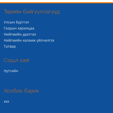
Төрийн байгууллагууд
Улсын бүртгэл
Газрын харилцаа
Нийгмийн даатгал
Нийгмийн халамж үйлчилгээ
Татвар
Сошл хаяг
Нутгийн
Холбоо барих
ххх