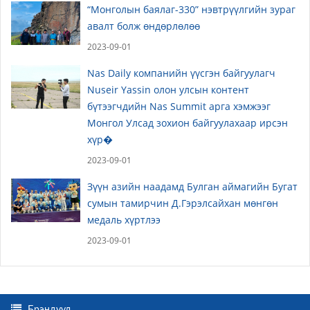
“Монголын баялаг-330” нэвтрүүлгийн зураг
авалт болж өндөрлөлөө
2023-09-01
Nas Daily компанийн үүсгэн байгуулагч
Nuseir Yassin олон улсын контент
бүтээгчдийн Nas Summit арга хэмжээг
Монгол Улсад зохион байгуулахаар ирсэн
хүр�
2023-09-01
Зүүн азийн наадамд Булган аймагийн Бугат
сумын тамирчин Д.Гэрэлсайхан мөнгөн
медаль хүртлээ
2023-09-01