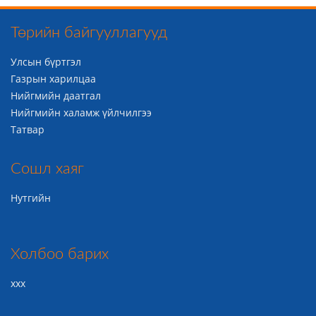
Төрийн байгууллагууд
Улсын бүртгэл
Газрын харилцаа
Нийгмийн даатгал
Нийгмийн халамж үйлчилгээ
Татвар
Сошл хаяг
Нутгийн
Холбоо барих
ххх