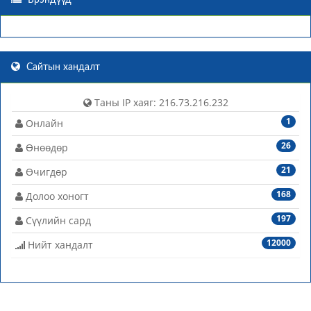
Брэндүүд
Сайтын хандалт
Таны IP хаяг: 216.73.216.232
1
Онлайн
26
Өнөөдөр
21
Өчигдөр
168
Долоо хоногт
197
Сүүлийн сард
12000
Нийт хандалт