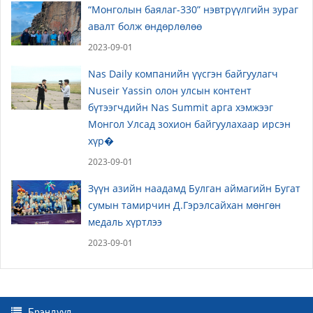
“Монголын баялаг-330” нэвтрүүлгийн зураг
авалт болж өндөрлөлөө
2023-09-01
Nas Daily компанийн үүсгэн байгуулагч
Nuseir Yassin олон улсын контент
бүтээгчдийн Nas Summit арга хэмжээг
Монгол Улсад зохион байгуулахаар ирсэн
хүр�
2023-09-01
Зүүн азийн наадамд Булган аймагийн Бугат
сумын тамирчин Д.Гэрэлсайхан мөнгөн
медаль хүртлээ
2023-09-01