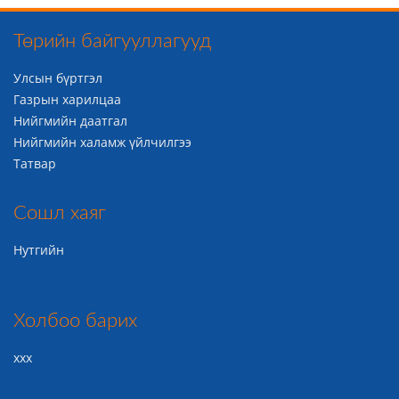
Төрийн байгууллагууд
Улсын бүртгэл
Газрын харилцаа
Нийгмийн даатгал
Нийгмийн халамж үйлчилгээ
Татвар
Сошл хаяг
Нутгийн
Холбоо барих
ххх