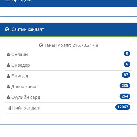
Брэндүүд
Сайтын хандалт
Таны IP хаяг: 216.73.217.8
0
Онлайн
6
Өнөөдөр
87
Өчигдөр
235
Долоо хоногт
264
Сүүлийн сард
12067
Нийт хандалт