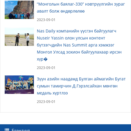
“Монголын баялаг-330” нэвтрүүлгийн зураг
авалт болж өндөрлөлөө
2023-09-01
Nas Daily компанийн үүсгэн байгуулагч
Nuseir Yassin олон улсын контент
бүтээгчдийн Nas Summit арга хэмжээг
Монгол Улсад зохион байгуулахаар ирсэн
хүр�
2023-09-01
Зүүн азийн наадамд Булган аймагийн Бугат
сумын тамирчин Д.Гэрэлсайхан мөнгөн
медаль хүртлээ
2023-09-01