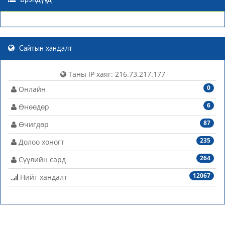
Брэндүүд
Сайтын хандалт
Таны IP хаяг: 216.73.217.177
0
Онлайн
6
Өнөөдөр
87
Өчигдөр
235
Долоо хоногт
264
Сүүлийн сард
12067
Нийт хандалт