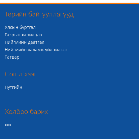
Төрийн байгууллагууд
Улсын бүртгэл
Газрын харилцаа
Нийгмийн даатгал
Нийгмийн халамж үйлчилгээ
Татвар
Сошл хаяг
Нутгийн
Холбоо барих
ххх