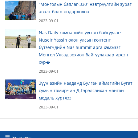
“Монголын баялаг-330” нэвтрүүлгийн зураг
авалт болж өндөрлөлөө
2023-09-01
Nas Daily компанийн үүсгэн байгуулагч
Nuseir Yassin олон улсын контент
бүтээгчдийн Nas Summit арга хэмжээг
Монгол Улсад зохион байгуулахаар ирсэн
хүр�
2023-09-01
Зүүн азийн наадамд Булган аймагийн Бугат
сумын тамирчин Д.Гэрэлсайхан мөнгөн
медаль хүртлээ
2023-09-01