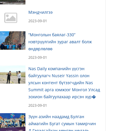
Мэндчилгээ
2023-09-01
“Монголын баялаг-330”
нэвтрүүлгийн зураг авалт болж
өндөрлөлөө
2023-09-01
Nas Daily компанийн үүсгэн
байгуулагч Nuseir Yassin олон
улсын контент бүтээгчдийн Nas
Summit арга хэмжээг Монгол Улсад
зохион байгуулахаар ирсэн хүр�
2023-09-01
Зүүн азийн наадамд Булган
аймагийн Бугат сумын тамирчин
Д.Гэрэлсайхан мөнгөн медаль