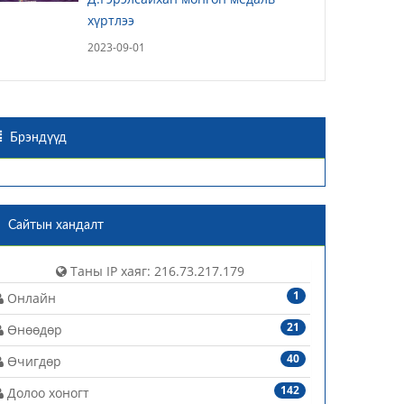
хүртлээ
2023-09-01
Брэндүүд
Сайтын хандалт
Таны IP хаяг: 216.73.217.179
1
Онлайн
21
Өнөөдөр
40
Өчигдөр
142
Долоо хоногт