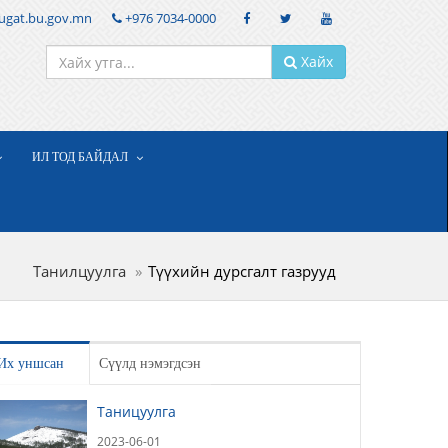
ugat.bu.gov.mn
+976 7034-0000
Хайх
ИЛ ТОД БАЙДАЛ
Танилцуулга
Түүхийн дурсгалт газрууд
Их уншсан
Сүүлд нэмэгдсэн
Таницуулга
2023-06-01