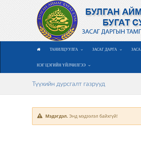
ТАНИЛЦУУЛГА
ЗАСАГ ДАРГА
ЗАСА
НЭГ ЦЭГИЙН ҮЙЛЧИЛГЭЭ
Түүхийн дурсгалт газрууд
Мэдэгдэл.
Энд мэдээлэл байхгүй!