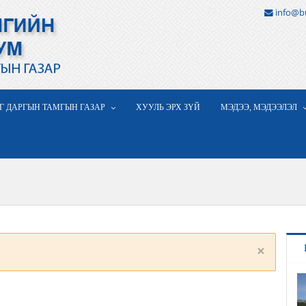
info@b
Г ДАРГЫН ТАМГЫН ГАЗАР
ХУУЛЬ ЭРХ ЗҮЙ
МЭДЭЭ, МЭДЭЭЛЭЛ
×