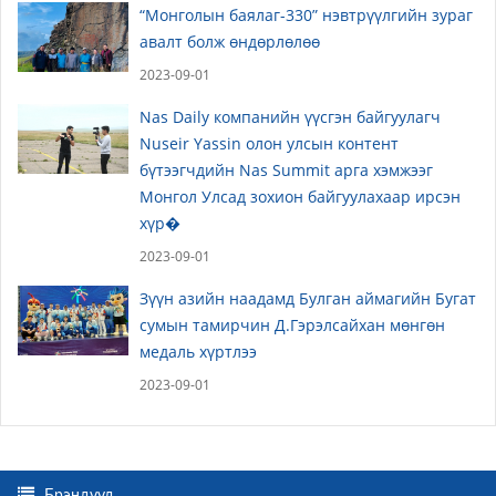
“Монголын баялаг-330” нэвтрүүлгийн зураг
авалт болж өндөрлөлөө
2023-09-01
Nas Daily компанийн үүсгэн байгуулагч
Nuseir Yassin олон улсын контент
бүтээгчдийн Nas Summit арга хэмжээг
Монгол Улсад зохион байгуулахаар ирсэн
хүр�
2023-09-01
Зүүн азийн наадамд Булган аймагийн Бугат
сумын тамирчин Д.Гэрэлсайхан мөнгөн
медаль хүртлээ
2023-09-01