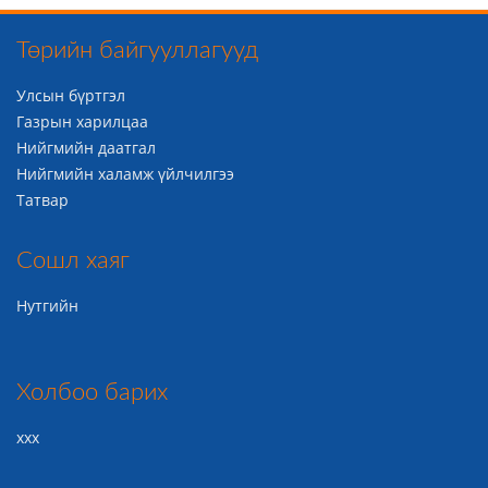
Төрийн байгууллагууд
Улсын бүртгэл
Газрын харилцаа
Нийгмийн даатгал
Нийгмийн халамж үйлчилгээ
Татвар
Сошл хаяг
Нутгийн
Холбоо барих
ххх