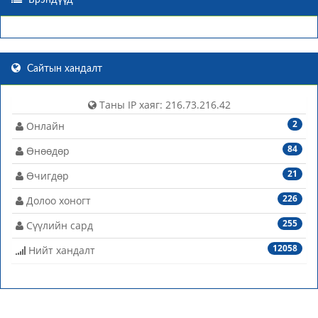
Брэндүүд
Сайтын хандалт
Таны IP хаяг: 216.73.216.42
2
Онлайн
84
Өнөөдөр
21
Өчигдөр
226
Долоо хоногт
255
Сүүлийн сард
12058
Нийт хандалт